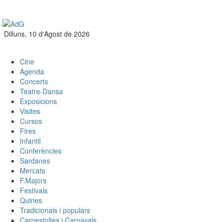
Dilluns, 10 d'Agost de 2026
Cine
Agenda
Concerts
Teatre-Dansa
Exposicions
Visites
Cursos
Fires
Infantil
Conferències
Sardanes
Mercats
F.Majors
Festivals
Quines
Tradicionals i populars
Carnestoltes i Carnavals