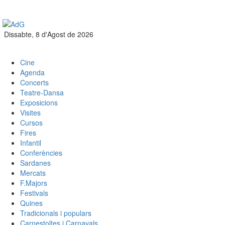
Dissabte, 8 d'Agost de 2026
Cine
Agenda
Concerts
Teatre-Dansa
Exposicions
Visites
Cursos
Fires
Infantil
Conferències
Sardanes
Mercats
F.Majors
Festivals
Quines
Tradicionals i populars
Carnestoltes i Carnavals