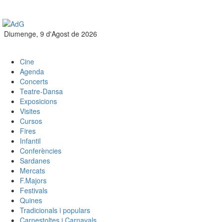
Diumenge, 9 d'Agost de 2026
Cine
Agenda
Concerts
Teatre-Dansa
Exposicions
Visites
Cursos
Fires
Infantil
Conferències
Sardanes
Mercats
F.Majors
Festivals
Quines
Tradicionals i populars
Carnestoltes i Carnavals