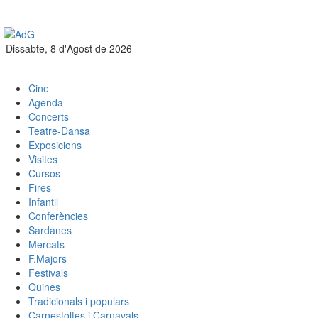
Dissabte, 8 d'Agost de 2026
Cine
Agenda
Concerts
Teatre-Dansa
Exposicions
Visites
Cursos
Fires
Infantil
Conferències
Sardanes
Mercats
F.Majors
Festivals
Quines
Tradicionals i populars
Carnestoltes i Carnavals